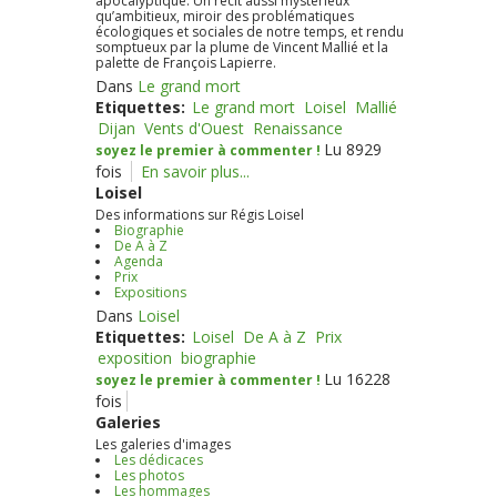
apocalyptique. Un récit aussi mystérieux
qu’ambitieux, miroir des problématiques
écologiques et sociales de notre temps, et rendu
somptueux par la plume de Vincent Mallié et la
palette de François Lapierre.
Dans
Le grand mort
Etiquettes:
Le grand mort
Loisel
Mallié
Dijan
Vents d'Ouest
Renaissance
Lu 8929
soyez le premier à commenter !
fois
En savoir plus...
Loisel
Des informations sur Régis Loisel
Biographie
De A à Z
Agenda
Prix
Expositions
Dans
Loisel
Etiquettes:
Loisel
De A à Z
Prix
exposition
biographie
Lu 16228
soyez le premier à commenter !
fois
Galeries
Les galeries d'images
Les dédicaces
Les photos
Les hommages