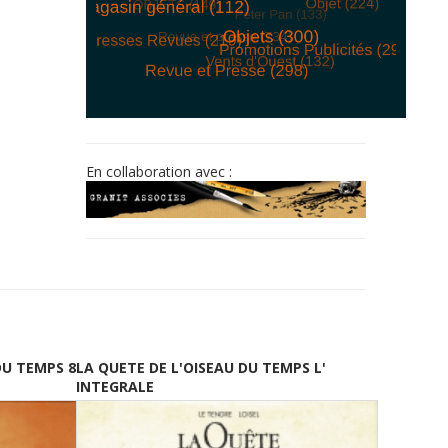
© Free
Joomla! 3 Modules
- by
VinaGecko.com
En collaboration avec :
DU TEMPS 8
LA QUETE DE L'OISEAU DU TEMPS L'
INTEGRALE