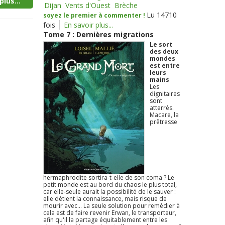
plus...
Dijan
Vents d'Ouest
Brèche
Lu 14710
soyez le premier à commenter !
fois
En savoir plus...
Tome 7 : Dernières migrations
Le sort
des deux
mondes
est entre
leurs
mains
Les
dignitaires
sont
atterrés.
Macare, la
prêtresse
hermaphrodite sortira-t-elle de son coma ? Le
petit monde est au bord du chaos le plus total,
car elle-seule aurait la possibilité de le sauver :
elle détient la connaissance, mais risque de
mourir avec... La seule solution pour remédier à
cela est de faire revenir Erwan, le transporteur,
afin qu'il la partage équitablement entre les