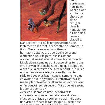
leurs
agresseurs,
Pauline et
Gaëlle n’ont
eu d’autre
choix que
de se
réfugier
dans le
Petit Monde
à l’aide des
larmes
d’abeille.
Dans cet endroit où le temps s’écoule plus
lentement, elles font la rencontre de Sombre, le
fils qu’Erwan a eu avec la prêtresse
hermaphrodite. Alors que Gaëlle se prend
d’affection pour le petit, elle le ramène
accidentellement avec elle dans le vrai monde.
Ici, plusieurs semaines ont passé et les tensions
entre Erwan et Blanche sont plus que palpables
alors que la catastrophe s’est répandue, que les
épidémies se succèdent et que l’humanité,
réduite à ses plus bas instincts, semble ne plus
en avoir pour longtemps. Se retrouvant sur le
même plan d’existence, Blanche et Sombre vont
enfin pouvoir se retrouver… Mais quelles seront
les conséquences ?
Avec ce huitième volume, découvrez la
conclusion épique et tant attendue du
Grand
Mort
, série unique en son genre qui mêle avec
une virtuosité rare le fantastique au récit post-