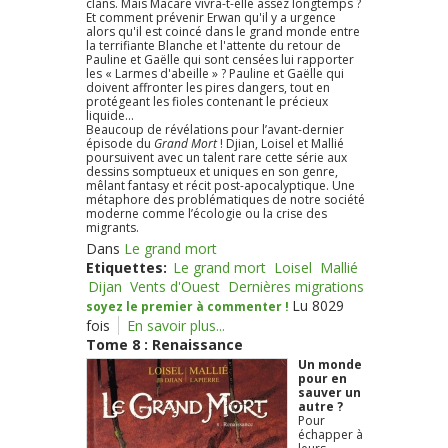
clans. Mais Macare vivra-t-elle assez longtemps ?
Et comment prévenir Erwan qu'il y a urgence
alors qu'il est coincé dans le grand monde entre
la terrifiante Blanche et l'attente du retour de
Pauline et Gaëlle qui sont censées lui rapporter
les « Larmes d'abeille » ? Pauline et Gaëlle qui
doivent affronter les pires dangers, tout en
protégeant les fioles contenant le précieux
liquide...
Beaucoup de révélations pour l’avant-dernier
épisode du
Grand Mort
! Djian, Loisel et Mallié
poursuivent avec un talent rare cette série aux
dessins somptueux et uniques en son genre,
mêlant fantasy et récit post-apocalyptique. Une
métaphore des problématiques de notre société
moderne comme l’écologie ou la crise des
migrants.
Dans
Le grand mort
Etiquettes:
Le grand mort
Loisel
Mallié
Dijan
Vents d'Ouest
Dernières migrations
Lu 8029
soyez le premier à commenter !
fois
En savoir plus...
Tome 8 : Renaissance
Un monde
pour en
sauver un
autre ?
Pour
échapper à