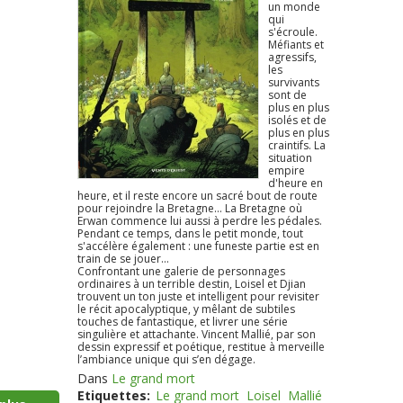
un monde
qui
s'écroule.
Méfiants et
agressifs,
les
survivants
sont de
plus en plus
isolés et de
plus en plus
craintifs. La
situation
empire
d'heure en
heure, et il reste encore un sacré bout de route
pour rejoindre la Bretagne... La Bretagne où
Erwan commence lui aussi à perdre les pédales.
Pendant ce temps, dans le petit monde, tout
s'accélère également : une funeste partie est en
train de se jouer...
Confrontant une galerie de personnages
ordinaires à un terrible destin, Loisel et Djian
trouvent un ton juste et intelligent pour revisiter
le récit apocalyptique, y mêlant de subtiles
touches de fantastique, et livrer une série
singulière et attachante. Vincent Mallié, par son
dessin expressif et poétique, restitue à merveille
l’ambiance unique qui s’en dégage.
Dans
Le grand mort
Etiquettes:
Le grand mort
Loisel
Mallié