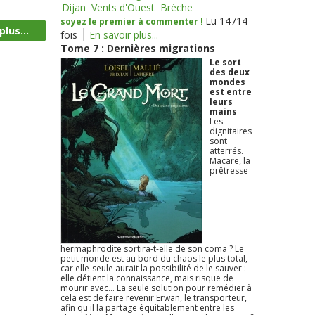
Dijan
Vents d'Ouest
Brèche
Lu 14714
soyez le premier à commenter !
plus...
fois
En savoir plus...
Tome 7 : Dernières migrations
Le sort
des deux
mondes
est entre
leurs
mains
Les
dignitaires
sont
atterrés.
Macare, la
prêtresse
hermaphrodite sortira-t-elle de son coma ? Le
petit monde est au bord du chaos le plus total,
car elle-seule aurait la possibilité de le sauver :
elle détient la connaissance, mais risque de
mourir avec... La seule solution pour remédier à
cela est de faire revenir Erwan, le transporteur,
afin qu'il la partage équitablement entre les