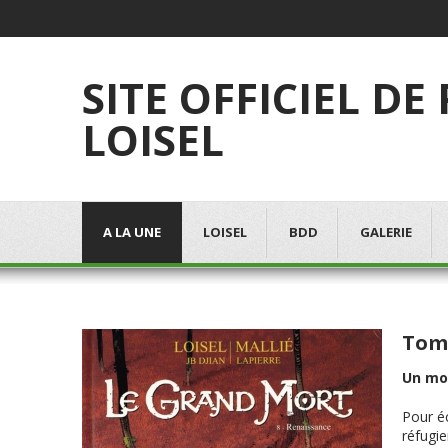
SITE OFFICIEL DE
LOISEL
A LA UNE
LOISEL
BDD
GALERIE
Tome
Un mo
Pour éc
réfugie