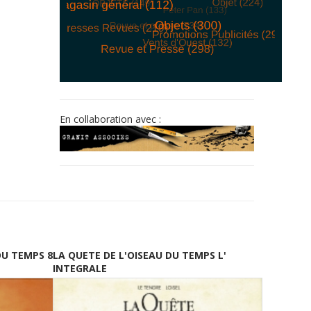
© Free
Joomla! 3 Modules
- by
VinaGecko.com
En collaboration avec :
DU TEMPS 8
LA QUETE DE L'OISEAU DU TEMPS L'
INTEGRALE