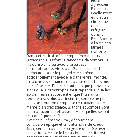
leurs
agresseurs,
Pauline et
Gaëlle n’ont
eu d’autre
choix que
de se
réfugier
dans le
Petit Monde
à l’aide des
larmes
d’abeille.
Dans cet endroit où le temps s’écoule plus
lentement, elles font la rencontre de Sombre, le
fils qu’Erwan a eu avec la prêtresse
hermaphrodite. Alors que Gaëlle se prend
d’affection pour le petit, elle le ramène
accidentellement avec elle dans le vrai monde.
Ici, plusieurs semaines ont passé et les tensions
entre Erwan et Blanche sont plus que palpables
alors que la catastrophe s’est répandue, que les
épidémies se succèdent et que l’humanité,
réduite à ses plus bas instincts, semble ne plus
en avoir pour longtemps. Se retrouvant sur le
même plan d’existence, Blanche et Sombre vont
enfin pouvoir se retrouver… Mais quelles seront
les conséquences ?
Avec ce huitième volume, découvrez la
conclusion épique et tant attendue du
Grand
Mort
, série unique en son genre qui mêle avec
une virtuosité rare le fantastique au récit post-