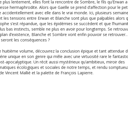
e plus lentement, elles font la rencontre de Sombre, le fils qu’Erwan 
resse hermaphrodite. Alors que Gaëlle se prend d’affection pour le petit
accidentellement avec elle dans le vrai monde. Ici, plusieurs semain
t les tensions entre Erwan et Blanche sont plus que palpables alors q
ophe s’est répandue, que les épidémies se succèdent et que l’humanit
lus bas instincts, semble ne plus en avoir pour longtemps. Se retrouva
lan d’existence, Blanche et Sombre vont enfin pouvoir se retrouver
s seront les conséquences ?
e huitième volume, découvrez la conclusion épique et tant attendue 
série unique en son genre qui mêle avec une virtuosité rare le fantast
ost-apocalyptique. Un récit aussi mystérieux qu’ambitieux, miroir des
matiques écologiques et sociales de notre temps, et rendu somptueux
e Vincent Mallié et la palette de François Lapierre.