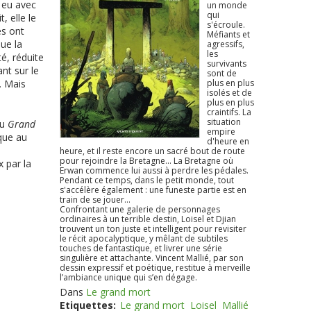
a eu avec
un monde
qui
, elle le
s'écroule.
es ont
Méfiants et
ue la
agressifs,
les
é, réduite
survivants
nt sur le
sont de
… Mais
plus en plus
isolés et de
plus en plus
craintifs. La
situation
du
Grand
empire
ique au
d'heure en
heure, et il reste encore un sacré bout de route
pour rejoindre la Bretagne... La Bretagne où
 par la
Erwan commence lui aussi à perdre les pédales.
Pendant ce temps, dans le petit monde, tout
s'accélère également : une funeste partie est en
train de se jouer...
Confrontant une galerie de personnages
ordinaires à un terrible destin, Loisel et Djian
trouvent un ton juste et intelligent pour revisiter
le récit apocalyptique, y mêlant de subtiles
touches de fantastique, et livrer une série
singulière et attachante. Vincent Mallié, par son
dessin expressif et poétique, restitue à merveille
l’ambiance unique qui s’en dégage.
Dans
Le grand mort
Etiquettes:
Le grand mort
Loisel
Mallié