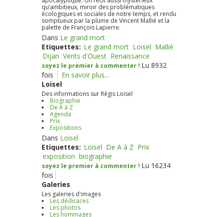
apocalyptique. Un récit aussi mystérieux
qu’ambitieux, miroir des problématiques
écologiques et sociales de notre temps, et rendu
somptueux par la plume de Vincent Mallié et la
palette de François Lapierre.
Dans
Le grand mort
Etiquettes:
Le grand mort
Loisel
Mallié
Dijan
Vents d'Ouest
Renaissance
Lu 8932
soyez le premier à commenter !
fois
En savoir plus...
Loisel
Des informations sur Régis Loisel
Biographie
De A à Z
Agenda
Prix
Expositions
Dans
Loisel
Etiquettes:
Loisel
De A à Z
Prix
exposition
biographie
Lu 16234
soyez le premier à commenter !
fois
Galeries
Les galeries d'images
Les dédicaces
Les photos
Les hommages