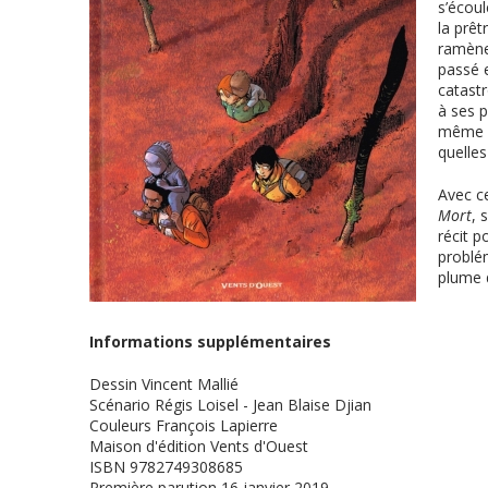
s’écoul
la prêt
ramène 
passé e
catastr
à ses p
même p
quelle
Avec c
Mort
, 
récit p
problé
plume d
Informations supplémentaires
Dessin
Vincent Mallié
Scénario
Régis Loisel - Jean Blaise Djian
Couleurs
François Lapierre
Maison d'édition
Vents d'Ouest
ISBN
9782749308685
Première parution
16 janvier 2019