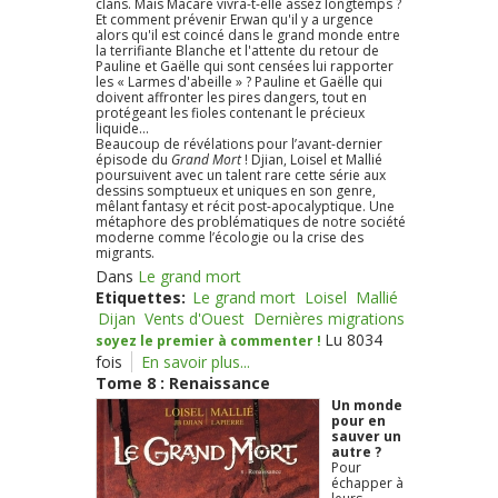
clans. Mais Macare vivra-t-elle assez longtemps ?
Et comment prévenir Erwan qu'il y a urgence
alors qu'il est coincé dans le grand monde entre
la terrifiante Blanche et l'attente du retour de
Pauline et Gaëlle qui sont censées lui rapporter
les « Larmes d'abeille » ? Pauline et Gaëlle qui
doivent affronter les pires dangers, tout en
protégeant les fioles contenant le précieux
liquide...
Beaucoup de révélations pour l’avant-dernier
épisode du
Grand Mort
! Djian, Loisel et Mallié
poursuivent avec un talent rare cette série aux
dessins somptueux et uniques en son genre,
mêlant fantasy et récit post-apocalyptique. Une
métaphore des problématiques de notre société
moderne comme l’écologie ou la crise des
migrants.
Dans
Le grand mort
Etiquettes:
Le grand mort
Loisel
Mallié
Dijan
Vents d'Ouest
Dernières migrations
Lu 8034
soyez le premier à commenter !
fois
En savoir plus...
Tome 8 : Renaissance
Un monde
pour en
sauver un
autre ?
Pour
échapper à