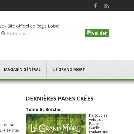
e - Site officiel de Regis Loisel
MAGASIN GÉNÉRAL
LE GRAND MORT
DERNIÈRES PAGES CRÉES
Tome 6 : Brèche
Partout les
vélos de
Pauline et
ue de se
Gaëlle
où le temps
roulent sur