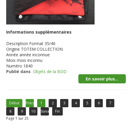
Informations supplémentaires
Description
Format 35/40
Origine
TOTEM COLLECTION
Année
année inconnue
Mois
mois inconnu
Numéro
1840
Publié dans
Objets de la BDD
En savoir plus...
Début
Précédent
1
2
3
4
5
6
7
8
9
10
Suivant
Fin
Page 1 sur 25