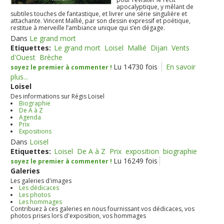
apocalyptique, y mêlant de
subtiles touches de fantastique, et livrer une série singulière et
attachante. Vincent Mallié, par son dessin expressif et poétique,
restitue à merveille l’ambiance unique qui s’en dégage.
Dans
Le grand mort
Etiquettes:
Le grand mort
Loisel
Mallié
Dijan
Vents
d'Ouest
Brèche
Lu 14730 fois
En savoir
soyez le premier à commenter !
plus...
Loisel
Des informations sur Régis Loisel
Biographie
De A à Z
Agenda
Prix
Expositions
Dans
Loisel
Etiquettes:
Loisel
De A à Z
Prix
exposition
biographie
Lu 16249 fois
soyez le premier à commenter !
Galeries
Les galeries d'images
Les dédicaces
Les photos
Les hommages
Contribuez à ces galeries en nous fournissant vos dédicaces, vos
photos prises lors d'exposition, vos hommages