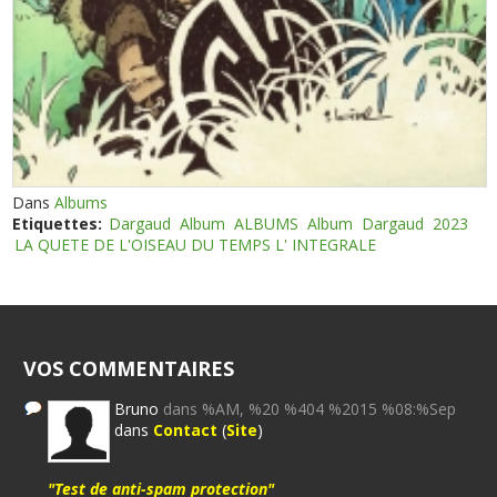
Dans
Albums
Etiquettes:
Dargaud
Album
ALBUMS
Album
Dargaud
2023
LA QUETE DE L'OISEAU DU TEMPS L' INTEGRALE
VOS COMMENTAIRES
Bruno
dans %AM, %20 %404 %2015 %08:%Sep
dans
Contact
(
Site
)
"Test de anti-spam protection"