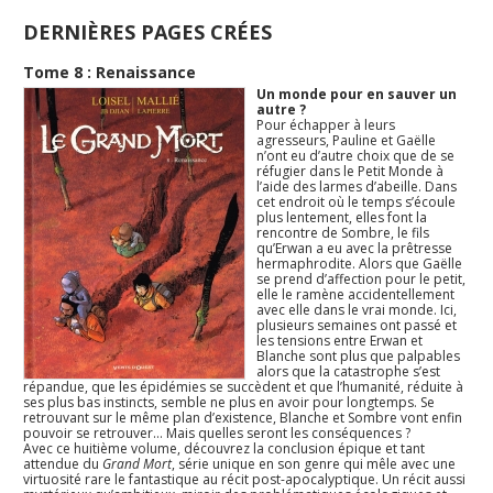
DERNIÈRES PAGES CRÉES
Tome 8 : Renaissance
Un monde pour en sauver un
autre ?
Pour échapper à leurs
agresseurs, Pauline et Gaëlle
n’ont eu d’autre choix que de se
réfugier dans le Petit Monde à
l’aide des larmes d’abeille. Dans
cet endroit où le temps s’écoule
plus lentement, elles font la
rencontre de Sombre, le fils
qu’Erwan a eu avec la prêtresse
hermaphrodite. Alors que Gaëlle
se prend d’affection pour le petit,
elle le ramène accidentellement
avec elle dans le vrai monde. Ici,
plusieurs semaines ont passé et
les tensions entre Erwan et
Blanche sont plus que palpables
alors que la catastrophe s’est
répandue, que les épidémies se succèdent et que l’humanité, réduite à
ses plus bas instincts, semble ne plus en avoir pour longtemps. Se
retrouvant sur le même plan d’existence, Blanche et Sombre vont enfin
pouvoir se retrouver… Mais quelles seront les conséquences ?
Avec ce huitième volume, découvrez la conclusion épique et tant
attendue du
Grand Mort
, série unique en son genre qui mêle avec une
virtuosité rare le fantastique au récit post-apocalyptique. Un récit aussi