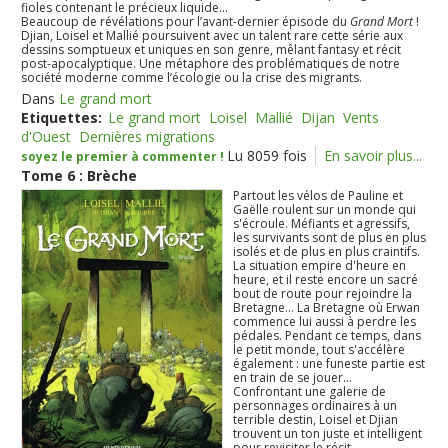
fioles contenant le précieux liquide...
Beaucoup de révélations pour l’avant-dernier épisode du
Grand Mort
!
Djian, Loisel et Mallié poursuivent avec un talent rare cette série aux
dessins somptueux et uniques en son genre, mêlant fantasy et récit
post-apocalyptique. Une métaphore des problématiques de notre
société moderne comme l’écologie ou la crise des migrants.
Dans
Le grand mort
Etiquettes:
Le grand mort
Loisel
Mallié
Dijan
Vents
d'Ouest
Dernières migrations
Lu 8059 fois
En savoir plus...
soyez le premier à commenter !
Tome 6 : Brèche
Partout les vélos de Pauline et
Gaëlle roulent sur un monde qui
s'écroule. Méfiants et agressifs,
les survivants sont de plus en plus
isolés et de plus en plus craintifs.
La situation empire d'heure en
heure, et il reste encore un sacré
bout de route pour rejoindre la
Bretagne... La Bretagne où Erwan
commence lui aussi à perdre les
pédales. Pendant ce temps, dans
le petit monde, tout s'accélère
également : une funeste partie est
en train de se jouer...
Confrontant une galerie de
personnages ordinaires à un
terrible destin, Loisel et Djian
trouvent un ton juste et intelligent
pour revisiter le récit