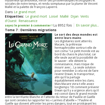
mystérieux qu’ambitieux, miroir des problématiques écologiques et
sociales de notre temps, et rendu somptueux par la plume de Vincent
Mallié et la palette de François Lapierre.
Dans
Le grand mort
Etiquettes:
Le grand mort
Loisel
Mallié
Dijan
Vents
d'Ouest
Renaissance
Lu 8952 fois
En savoir plus...
soyez le premier à commenter !
Tome 7 : Dernières migrations
Le sort des deux mondes est
entre leurs mains
Les dignitaires sont atterrés.
Macare, la prêtresse
hermaphrodite sortira-t-elle de
son coma ? Le petit monde est au
bord du chaos le plus total, car
elle-seule aurait la possibilité de
le sauver : elle détient la
connaissance, mais risque de
mourir avec... La seule solution
pour remédier à cela est de faire
revenir Erwan, le transporteur,
afin qu'il la partage
équitablement entre les clans.
Mais Macare vivra-t-elle assez
longtemps ? Et comment prévenir
Erwan qu'il y a urgence alors qu'il
est coincé dans le grand monde
entre la terrifiante Blanche et l'attente du retour de Pauline et Gaëlle
qui sont censées lui rapporter les « Larmes d'abeille » ? Pauline et
Gaëlle qui doivent affronter les pires dangers, tout en protégeant les