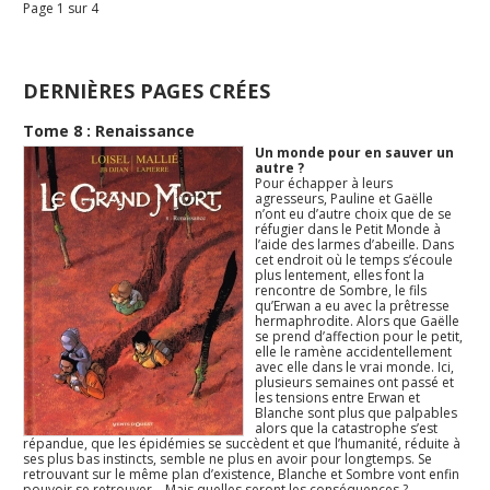
Page 1 sur 4
DERNIÈRES PAGES CRÉES
Tome 8 : Renaissance
Un monde pour en sauver un
autre ?
Pour échapper à leurs
agresseurs, Pauline et Gaëlle
n’ont eu d’autre choix que de se
réfugier dans le Petit Monde à
l’aide des larmes d’abeille. Dans
cet endroit où le temps s’écoule
plus lentement, elles font la
rencontre de Sombre, le fils
qu’Erwan a eu avec la prêtresse
hermaphrodite. Alors que Gaëlle
se prend d’affection pour le petit,
elle le ramène accidentellement
avec elle dans le vrai monde. Ici,
plusieurs semaines ont passé et
les tensions entre Erwan et
Blanche sont plus que palpables
alors que la catastrophe s’est
répandue, que les épidémies se succèdent et que l’humanité, réduite à
ses plus bas instincts, semble ne plus en avoir pour longtemps. Se
retrouvant sur le même plan d’existence, Blanche et Sombre vont enfin
pouvoir se retrouver… Mais quelles seront les conséquences ?