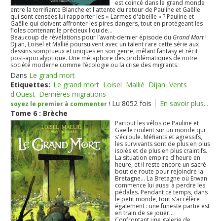
est coincé dans le grand monde
entre la terrifiante Blanche et l'attente du retour de Pauline et Gaëlle
qui sont censées lui rapporter les « Larmes d'abeille » ? Pauline et
Gaëlle qui doivent affronter les pires dangers, tout en protégeant les
fioles contenant le précieux liquide...
Beaucoup de révélations pour l’avant-dernier épisode du
Grand Mort
!
Djian, Loisel et Mallié poursuivent avec un talent rare cette série aux
dessins somptueux et uniques en son genre, mêlant fantasy et récit
post-apocalyptique. Une métaphore des problématiques de notre
société moderne comme l’écologie ou la crise des migrants.
Dans
Le grand mort
Etiquettes:
Le grand mort
Loisel
Mallié
Dijan
Vents
d'Ouest
Dernières migrations
Lu 8052 fois
En savoir plus...
soyez le premier à commenter !
Tome 6 : Brèche
Partout les vélos de Pauline et
Gaëlle roulent sur un monde qui
s'écroule. Méfiants et agressifs,
les survivants sont de plus en plus
isolés et de plus en plus craintifs.
La situation empire d'heure en
heure, et il reste encore un sacré
bout de route pour rejoindre la
Bretagne... La Bretagne où Erwan
commence lui aussi à perdre les
pédales. Pendant ce temps, dans
le petit monde, tout s'accélère
également : une funeste partie est
en train de se jouer...
Confrontant une galerie de