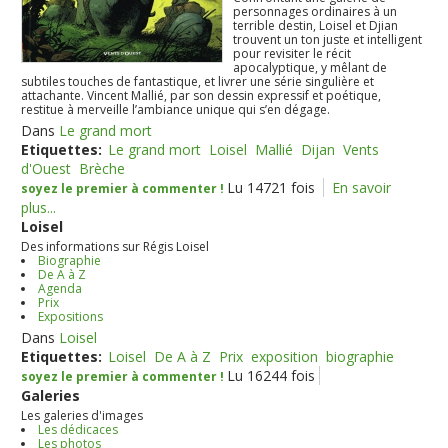
personnages ordinaires à un
terrible destin, Loisel et Djian
trouvent un ton juste et intelligent
pour revisiter le récit
apocalyptique, y mêlant de
subtiles touches de fantastique, et livrer une série singulière et
attachante. Vincent Mallié, par son dessin expressif et poétique,
restitue à merveille l’ambiance unique qui s’en dégage.
Dans
Le grand mort
Etiquettes:
Le grand mort
Loisel
Mallié
Dijan
Vents
d'Ouest
Brèche
Lu 14721 fois
En savoir
soyez le premier à commenter !
plus...
Loisel
Des informations sur Régis Loisel
Biographie
De A à Z
Agenda
Prix
Expositions
Dans
Loisel
Etiquettes:
Loisel
De A à Z
Prix
exposition
biographie
Lu 16244 fois
soyez le premier à commenter !
Galeries
Les galeries d'images
Les dédicaces
Les photos