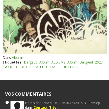
Dans
Albums
Etiquettes:
Dargaud
Album
ALBUMS
Album
Dargaud
2023
LA QUETE DE L'OISEAU DU TEMPS L' INTEGRALE
VOS COMMENTAIRES
Bruno
dans %AM, %20 %404 %2015 %08:%Sep
dans
Contact
(
Site
)