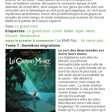
Avec ce huitième volume, découvrez la conclusion épique et tant
attendue du
Grand Mort
, série unique en son genre qui mêle avec une
virtuosité rare le fantastique au récit post-apocalyptique. Un récit aussi
mystérieux qu’ambitieux, miroir des problématiques écologiques et
sociales de notre temps, et rendu somptueux par la plume de Vincent
Mallié et la palette de François Lapierre.
Dans
Le grand mort
Etiquettes:
Le grand mort
Loisel
Mallié
Dijan
Vents
d'Ouest
Renaissance
Lu 8945 fois
En savoir plus...
soyez le premier à commenter !
Tome 7 : Dernières migrations
Le sort des deux mondes est
entre leurs mains
Les dignitaires sont atterrés.
Macare, la prêtresse
hermaphrodite sortira-t-elle de
son coma ? Le petit monde est au
bord du chaos le plus total, car
elle-seule aurait la possibilité de
le sauver : elle détient la
connaissance, mais risque de
mourir avec... La seule solution
pour remédier à cela est de faire
revenir Erwan, le transporteur,
afin qu'il la partage
équitablement entre les clans.
Mais Macare vivra-t-elle assez
longtemps ? Et comment prévenir
Erwan qu'il y a urgence alors qu'il