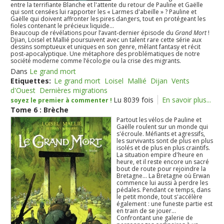
entre la terrifiante Blanche et l'attente du retour de Pauline et Gaëlle
qui sont censées lui rapporter les « Larmes d'abeille » ? Pauline et
Gaëlle qui doivent affronter les pires dangers, tout en protégeant les
fioles contenant le précieux liquide...
Beaucoup de révélations pour l’avant-dernier épisode du
Grand Mort
!
Djian, Loisel et Mallié poursuivent avec un talent rare cette série aux
dessins somptueux et uniques en son genre, mêlant fantasy et récit
post-apocalyptique. Une métaphore des problématiques de notre
société moderne comme l’écologie ou la crise des migrants.
Dans
Le grand mort
Etiquettes:
Le grand mort
Loisel
Mallié
Dijan
Vents
d'Ouest
Dernières migrations
Lu 8039 fois
En savoir plus...
soyez le premier à commenter !
Tome 6 : Brèche
Partout les vélos de Pauline et
Gaëlle roulent sur un monde qui
s'écroule. Méfiants et agressifs,
les survivants sont de plus en plus
isolés et de plus en plus craintifs.
La situation empire d'heure en
heure, et il reste encore un sacré
bout de route pour rejoindre la
Bretagne... La Bretagne où Erwan
commence lui aussi à perdre les
pédales. Pendant ce temps, dans
le petit monde, tout s'accélère
également : une funeste partie est
en train de se jouer...
Confrontant une galerie de