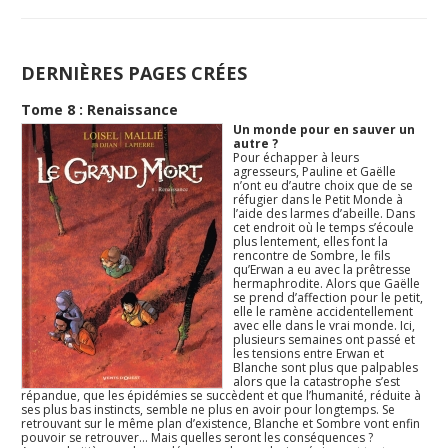
DERNIÈRES PAGES CRÉES
Tome 8 : Renaissance
Un monde pour en sauver un
autre ?
Pour échapper à leurs
agresseurs, Pauline et Gaëlle
n’ont eu d’autre choix que de se
réfugier dans le Petit Monde à
l’aide des larmes d’abeille. Dans
cet endroit où le temps s’écoule
plus lentement, elles font la
rencontre de Sombre, le fils
qu’Erwan a eu avec la prêtresse
hermaphrodite. Alors que Gaëlle
se prend d’affection pour le petit,
elle le ramène accidentellement
avec elle dans le vrai monde. Ici,
plusieurs semaines ont passé et
les tensions entre Erwan et
Blanche sont plus que palpables
alors que la catastrophe s’est
répandue, que les épidémies se succèdent et que l’humanité, réduite à
ses plus bas instincts, semble ne plus en avoir pour longtemps. Se
retrouvant sur le même plan d’existence, Blanche et Sombre vont enfin
pouvoir se retrouver… Mais quelles seront les conséquences ?