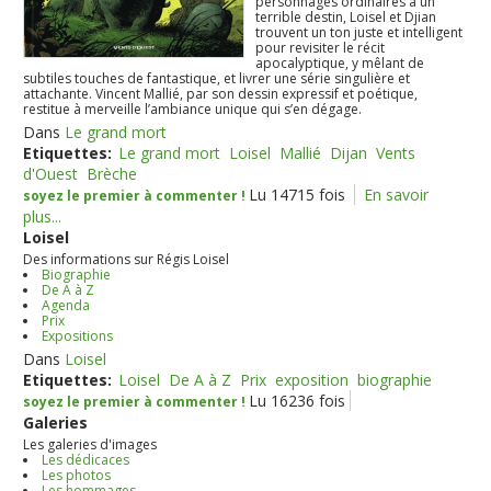
personnages ordinaires à un
terrible destin, Loisel et Djian
trouvent un ton juste et intelligent
pour revisiter le récit
apocalyptique, y mêlant de
subtiles touches de fantastique, et livrer une série singulière et
attachante. Vincent Mallié, par son dessin expressif et poétique,
restitue à merveille l’ambiance unique qui s’en dégage.
Dans
Le grand mort
Etiquettes:
Le grand mort
Loisel
Mallié
Dijan
Vents
d'Ouest
Brèche
Lu 14715 fois
En savoir
soyez le premier à commenter !
plus...
Loisel
Des informations sur Régis Loisel
Biographie
De A à Z
Agenda
Prix
Expositions
Dans
Loisel
Etiquettes:
Loisel
De A à Z
Prix
exposition
biographie
Lu 16236 fois
soyez le premier à commenter !
Galeries
Les galeries d'images
Les dédicaces
Les photos
Les hommages