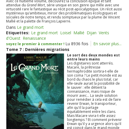
Avec ce huitième volume, découvrez la conclusion épique et tant
attendue du
Grand Mort
, série unique en son genre qui mêle avec une
virtuosité rare le fantastique au récit post-apocalyptique. Un récit aussi
mystérieux qu’ambitieux, miroir des problématiques écologiques et
sociales de notre temps, et rendu somptueux par la plume de Vincent
Mallié et la palette de François Lapierre.
Dans
Le grand mort
Etiquettes:
Le grand mort
Loisel
Mallié
Dijan
Vents
d'Ouest
Renaissance
Lu 8936 fois
En savoir plus...
soyez le premier à commenter !
Tome 7 : Dernières migrations
Le sort des deux mondes est
entre leurs mains
Les dignitaires sont atterrés.
Macare, la prêtresse
hermaphrodite sortira-t-elle de
son coma ? Le petit monde est au
bord du chaos le plus total, car
elle-seule aurait la possibilité de
le sauver : elle détient la
connaissance, mais risque de
mourir avec... La seule solution
pour remédier à cela est de faire
revenir Erwan, le transporteur,
afin qu'il la partage
équitablement entre les clans.
Mais Macare vivra-t-elle assez
longtemps ? Et comment prévenir
Erwan qu'il y a urgence alors qu'il
est coincé dans le grand monde