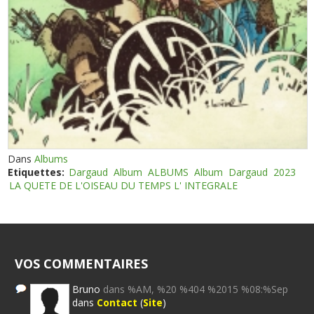
Dans
Albums
Etiquettes:
Dargaud
Album
ALBUMS
Album
Dargaud
2023
LA QUETE DE L'OISEAU DU TEMPS L' INTEGRALE
VOS COMMENTAIRES
Bruno
dans %AM, %20 %404 %2015 %08:%Sep
dans
Contact
(
Site
)