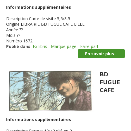
Informations supplémentaires
Description
Carte de visite 5,5/8,5
Origine
LIBRAIRIE BD FUGUE CAFE LILLE
Année
??
Mois
??
Numéro
1672
Publié dans
Ex-libris - Marque-page - Faire-part
En savoir plus...
BD
FUGUE
CAFE
Informations supplémentaires
Description
Format 10/42 plié en 2