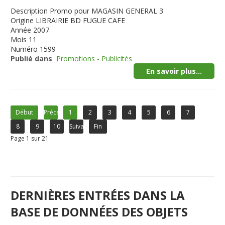
Description
Promo pour MAGASIN GENERAL 3
Origine
LIBRAIRIE BD FUGUE CAFE
Année
2007
Mois
11
Numéro
1599
Publié dans
Promotions - Publicités
En savoir plus...
Début
Précédent
1
2
3
4
5
6
7
8
9
10
Suivant
Fin
Page 1 sur 21
DERNIÈRES ENTRÉES DANS LA
BASE DE DONNÉES DES OBJETS