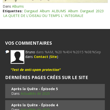
Dans
Albums
Etiquettes:
Dargaud
Album
ALBUMS
Album
Dargaud
2023
LA QUETE DE L'OISEAU DU TEMPS L' INTEGRALE
VOS COMMENTAIRES
Bruno
dans %AM, %20 %404 %2015 %08:%Sep
dans
Contact
(
Site
)
"Test de anti-spam protection"
DERNIÈRES PAGES CRÉES SUR LE SITE
Après la Quête - Épisode 5
Dans
Actualités de 2025
Après la Quête - Épisode 4
Dans
Actualités de 2025