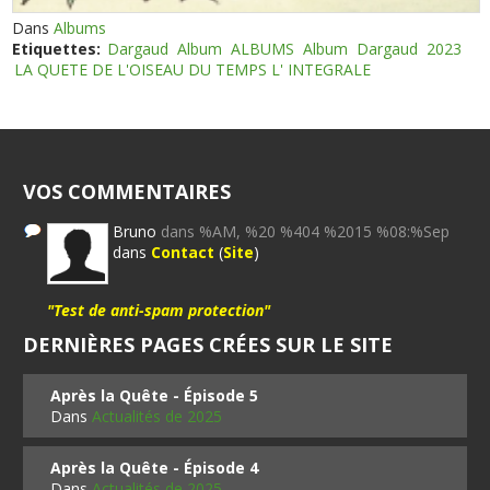
Dans
Albums
Etiquettes:
Dargaud
Album
ALBUMS
Album
Dargaud
2023
LA QUETE DE L'OISEAU DU TEMPS L' INTEGRALE
VOS COMMENTAIRES
Bruno
dans %AM, %20 %404 %2015 %08:%Sep
dans
Contact
(
Site
)
"Test de anti-spam protection"
DERNIÈRES PAGES CRÉES SUR LE SITE
Après la Quête - Épisode 5
Dans
Actualités de 2025
Après la Quête - Épisode 4
Dans
Actualités de 2025