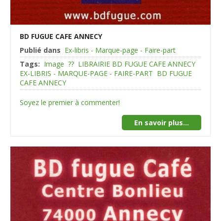
BD FUGUE CAFE ANNECY
Publié dans
Ex-libris - Marque-page - Faire-part
Tags:
Image
??
LIBRAIRIE BD FUGUE CAFE ANNECY
EX-LIBRIS - MARQUE-PAGE - FAIRE-PART
BD FUGUE
CAFE ANNECY
Soyez le premier à commenter!
En savoir plus...