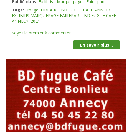
Publié dans
Ex-libris - Marque-page - Faire-part
Tags:
Image
LIBRAIRIE BD FUGUE CAFE ANNECY
EXLIBRIS MARQUEPAGE FAIREPART
BD FUGUE CAFE
ANNECY
2021
Soyez le premier à commenter!
En savoir plus...