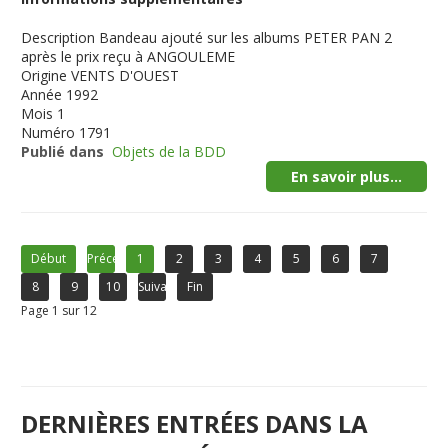
Description
Bandeau ajouté sur les albums PETER PAN 2
après le prix reçu à ANGOULEME
Origine
VENTS D'OUEST
Année
1992
Mois
1
Numéro
1791
Publié dans
Objets de la BDD
En savoir plus...
Début
Précédent
1
2
3
4
5
6
7
8
9
10
Suivant
Fin
Page 1 sur 12
DERNIÈRES ENTRÉES DANS LA