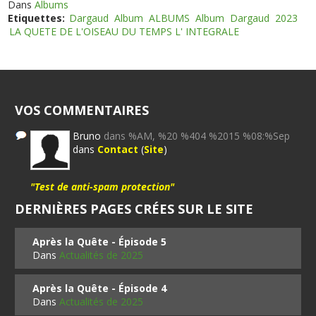
Dans
Albums
Etiquettes:
Dargaud
Album
ALBUMS
Album
Dargaud
2023
LA QUETE DE L'OISEAU DU TEMPS L' INTEGRALE
VOS COMMENTAIRES
Bruno
dans %AM, %20 %404 %2015 %08:%Sep
dans
Contact
(
Site
)
"Test de anti-spam protection"
DERNIÈRES PAGES CRÉES SUR LE SITE
Après la Quête - Épisode 5
Dans
Actualités de 2025
Après la Quête - Épisode 4
Dans
Actualités de 2025