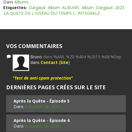
Dans
Albums
Etiquettes:
Dargaud
Album
ALBUMS
Album
Dargaud
2023
LA QUETE DE L'OISEAU DU TEMPS L' INTEGRALE
VOS COMMENTAIRES
Bruno
dans %AM, %20 %404 %2015 %08:%Sep
dans
Contact
(
Site
)
"Test de anti-spam protection"
DERNIÈRES PAGES CRÉES SUR LE SITE
Après la Quête - Épisode 5
Dans
Actualités de 2025
Après la Quête - Épisode 4
Dans
Actualités de 2025