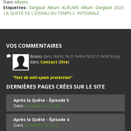
Dans
Albums
Etiquettes:
Dargaud
Album
ALBUMS
Album
Dargaud
2023
LA QUETE DE L'OISEAU DU TEMPS L' INTEGRALE
VOS COMMENTAIRES
Bruno
dans %AM, %20 %404 %2015 %08:%Sep
dans
Contact
(
Site
)
"Test de anti-spam protection"
DERNIÈRES PAGES CRÉES SUR LE SITE
Après la Quête - Épisode 5
Dans
Actualités de 2025
Après la Quête - Épisode 4
Dans
Actualités de 2025