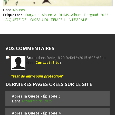
Dans
Albums
Etiquettes:
Dargaud
Album
ALBUMS
Album
Dargaud
2023
LA QUETE DE L'OISEAU DU TEMPS L' INTEGRALE
VOS COMMENTAIRES
Bruno
dans %AM, %20 %404 %2015 %08:%Sep
dans
Contact
(
Site
)
"Test de anti-spam protection"
DERNIÈRES PAGES CRÉES SUR LE SITE
Après la Quête - Épisode 5
Dans
Actualités de 2025
Après la Quête - Épisode 4