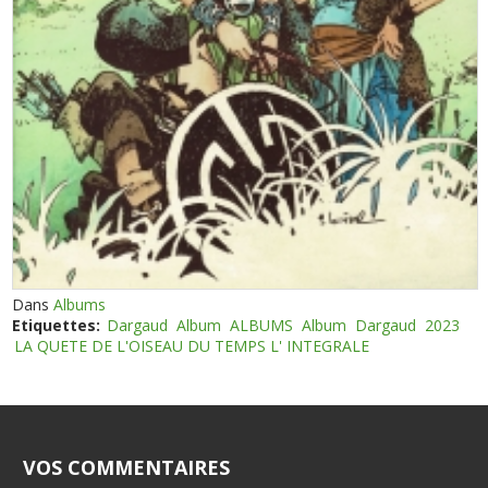
Dans
Albums
Etiquettes:
Dargaud
Album
ALBUMS
Album
Dargaud
2023
LA QUETE DE L'OISEAU DU TEMPS L' INTEGRALE
VOS COMMENTAIRES