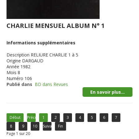
CHARLIE MENSUEL ALBUM N° 1
Informations supplémentaires
Description
RELIURE CHARLIE 1 à 5
Origine
DARGAUD
Année
1982
Mois
8
Numéro
106
Publié dans
BD dans Revues
En savoir plus...
Début
Précédent
1
2
3
4
5
6
7
8
9
10
Suivant
Fin
Page 1 sur 20