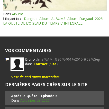
Dans
Albums
Etiquettes:
Dargaud
Album
ALBUMS
Album
Dargaud
2023
LA QUETE DE L'OISEAU DU TEMPS L' INTEGRALE
VOS COMMENTAIRES
Bruno
dans %AM, %20 %404 %2015 %08:%Sep
dans
Contact
(
Site
)
"Test de anti-spam protection"
DERNIÈRES PAGES CRÉES SUR LE SITE
Après la Quête - Épisode 5
Dans
Actualités de 2025