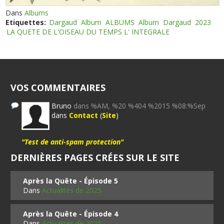
Dans
Albums
Etiquettes:
Dargaud
Album
ALBUMS
Album
Dargaud
2023
LA QUETE DE L'OISEAU DU TEMPS L' INTEGRALE
VOS COMMENTAIRES
Bruno
dans %AM, %20 %404 %2015 %08:%Sep
dans
Contact
(
Site
)
"Test de anti-spam protection"
DERNIÈRES PAGES CRÉES SUR LE SITE
Après la Quête - Épisode 5
Dans
Actualités de 2025
Après la Quête - Épisode 4
Dans
Actualités de 2025