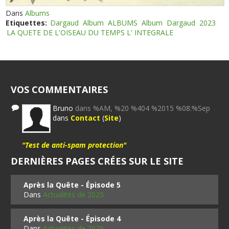
Dans
Albums
Etiquettes:
Dargaud
Album
ALBUMS
Album
Dargaud
2023
LA QUETE DE L'OISEAU DU TEMPS L' INTEGRALE
VOS COMMENTAIRES
Bruno
dans %AM, %20 %404 %2015 %08:%Sep
dans
Contact
(
Site
)
"Test de anti-spam protection"
DERNIÈRES PAGES CRÉES SUR LE SITE
Après la Quête - Épisode 5
Dans
Actualités de 2025
Après la Quête - Épisode 4
Dans
Actualités de 2025