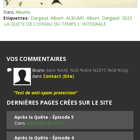
Dans
Albums
Etiquettes:
Dargaud
Album
ALBUMS
Album
Dargaud
2023
LA QUETE DE L'OISEAU DU TEMPS L' INTEGRALE
VOS COMMENTAIRES
Bruno
dans %AM, %20 %404 %2015 %08:%Sep
dans
Contact
(
Site
)
"Test de anti-spam protection"
DERNIÈRES PAGES CRÉES SUR LE SITE
Après la Quête - Épisode 5
Dans
Actualités de 2025
Après la Quête - Épisode 4