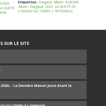
Etiquettes:
Dargaud
Album
ALBUMS
TIONS
Album
Dargaud
2023
LA QUETE DE
LA QUETE
L'OISEAU DU TEMPS L' INTEGRALE
EGON
S SUR LE SITE
5
4
ISEL - La Dernière Maison Juste Avant la
SEAU DU TEMPS 8 L'OMEGON