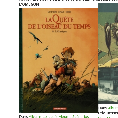
L'OMEGON
Dans
Album
Etiquettes
Dans
Albums collectifs Albums Scénarios
SPECIALES