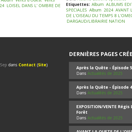
Etiquettes:
Album
ALBUMS EDI
24
LOISEL DANS L' OMBRE DE
SPECIALES
Album
2024
AVANT 
DE L'OISEAU DU TEMPS 8 L'OM
DARGAUD/LIBRAIRIE NATION
DERNIÈRES PAGES CRÉE
%Sep
dans
Contact
(
Site
)
Après la Quête - Épisode 
Dans
Actualités de 2025
Après la Quête - Épisode 
Dans
Actualités de 2025
EXPOSITION/VENTE Régis LO
Forêt
Dans
Actualités de 2025
AVANT LA QUETE DE L'OI