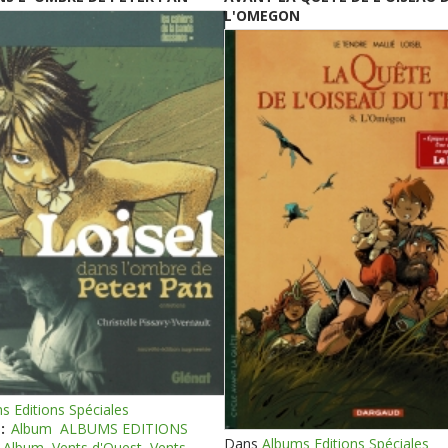
L'OMEGON
s Editions Spéciales
:
Album
ALBUMS EDITIONS
Dans
Albums Editions Spéciales
Album
Vents d'Ouest
Vents