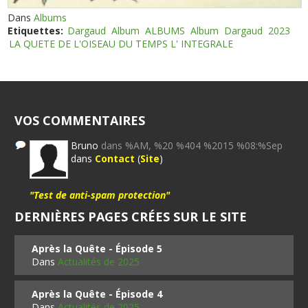
Dans
Albums
Etiquettes:
Dargaud
Album
ALBUMS
Album
Dargaud
2023
LA QUETE DE L'OISEAU DU TEMPS L' INTEGRALE
VOS COMMENTAIRES
Bruno
dans %AM, %20 %404 %2015 %08:%Sep
dans
Contact
(
Site
)
"Test de anti-spam protection"
DERNIÈRES PAGES CRÉES SUR LE SITE
Après la Quête - Épisode 5
Dans
Actualités de 2025
Après la Quête - Épisode 4
Dans
Actualités de 2025