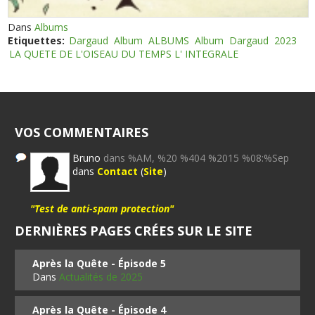
Dans
Albums
Etiquettes:
Dargaud
Album
ALBUMS
Album
Dargaud
2023
LA QUETE DE L'OISEAU DU TEMPS L' INTEGRALE
VOS COMMENTAIRES
Bruno
dans %AM, %20 %404 %2015 %08:%Sep
dans
Contact
(
Site
)
"Test de anti-spam protection"
DERNIÈRES PAGES CRÉES SUR LE SITE
Après la Quête - Épisode 5
Dans
Actualités de 2025
Après la Quête - Épisode 4