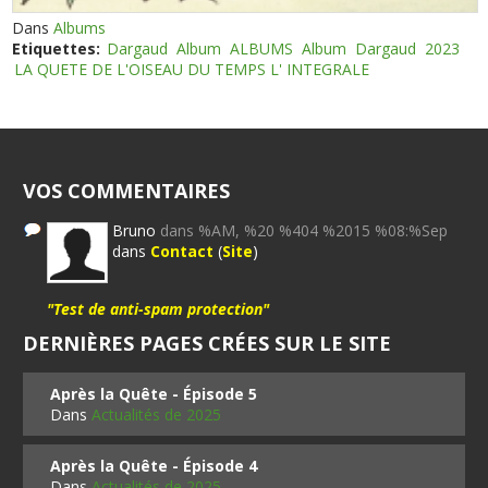
Dans
Albums
Etiquettes:
Dargaud
Album
ALBUMS
Album
Dargaud
2023
LA QUETE DE L'OISEAU DU TEMPS L' INTEGRALE
VOS COMMENTAIRES
Bruno
dans %AM, %20 %404 %2015 %08:%Sep
dans
Contact
(
Site
)
"Test de anti-spam protection"
DERNIÈRES PAGES CRÉES SUR LE SITE
Après la Quête - Épisode 5
Dans
Actualités de 2025
Après la Quête - Épisode 4
Dans
Actualités de 2025