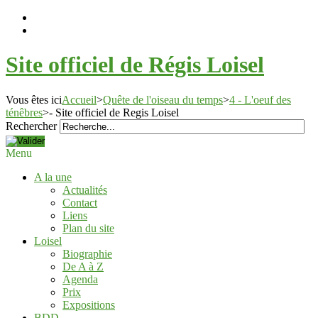
Site officiel de Régis Loisel
Vous êtes ici
Accueil
>
Quête de l'oiseau du temps
>
4 - L'oeuf des
ténêbres
>
- Site officiel de Regis Loisel
Rechercher
Menu
A la une
Actualités
Contact
Liens
Plan du site
Loisel
Biographie
De A à Z
Agenda
Prix
Expositions
BDD