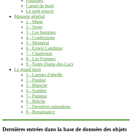
Figurines
Carnet de bord
Le petit poucet
Magasin général
1 - Marie
2 - Serge
3 - Les hommes
4 - Confessions
5 - Montréal
6 - Ernest Latulippe
7 - Charleston
8 - Les Femmes
9 - Notre-Dame-des-Lacs
Le grand mort
1 - Larmes d'abeille
2 - Pauline
3 - Blanche
4 - Sombre
5 - Panique
6 - Brèche
7 - Dernières migrations
8 - Renaissance
Dernières entrées dans la base de données des objets