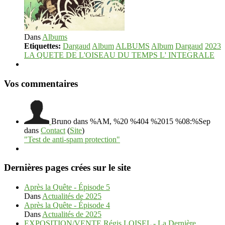
Dans
Albums
Etiquettes:
Dargaud
Album
ALBUMS
Album
Dargaud
2023
LA QUETE DE L'OISEAU DU TEMPS L' INTEGRALE
Vos commentaires
Bruno
dans %AM, %20 %404 %2015 %08:%Sep
dans
Contact
(
Site
)
"Test de anti-spam protection"
Dernières pages crées sur le site
Après la Quête - Épisode 5
Dans
Actualités de 2025
Après la Quête - Épisode 4
Dans
Actualités de 2025
EXPOSITION/VENTE Régis LOISEL - La Dernière