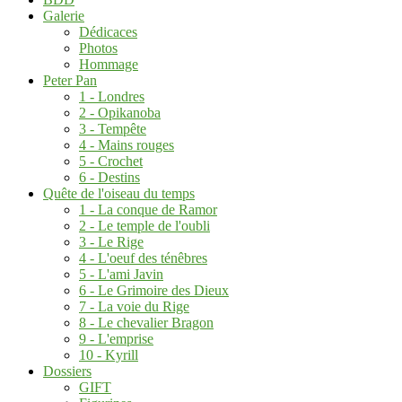
Galerie
Dédicaces
Photos
Hommage
Peter Pan
1 - Londres
2 - Opikanoba
3 - Tempête
4 - Mains rouges
5 - Crochet
6 - Destins
Quête de l'oiseau du temps
1 - La conque de Ramor
2 - Le temple de l'oubli
3 - Le Rige
4 - L'oeuf des ténêbres
5 - L'ami Javin
6 - Le Grimoire des Dieux
7 - La voie du Rige
8 - Le chevalier Bragon
9 - L'emprise
10 - Kyrill
Dossiers
GIFT