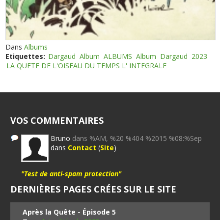
Dans
Albums
Etiquettes:
Dargaud
Album
ALBUMS
Album
Dargaud
2023
LA QUETE DE L'OISEAU DU TEMPS L' INTEGRALE
VOS COMMENTAIRES
Bruno
dans %AM, %20 %404 %2015 %08:%Sep
dans
Contact
(
Site
)
"Test de anti-spam protection"
DERNIÈRES PAGES CRÉES SUR LE SITE
Après la Quête - Épisode 5