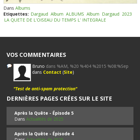
Dans
Albums
Etiquettes:
Dargaud
Album
ALBUMS
Album
Dargaud
2023
LA QUETE DE L'OISEAU DU TEMPS L' INTEGRALE
VOS COMMENTAIRES
Bruno
dans %AM, %20 %404 %2015 %08:%Sep
dans
Contact
(
Site
)
"Test de anti-spam protection"
DERNIÈRES PAGES CRÉES SUR LE SITE
Après la Quête - Épisode 5
Dans
Actualités de 2025
Après la Quête - Épisode 4
Dans
Actualités de 2025