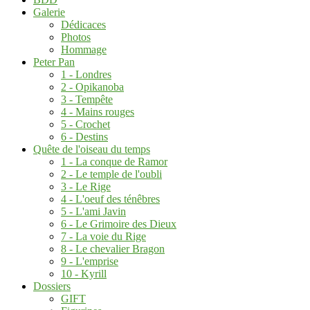
Galerie
Dédicaces
Photos
Hommage
Peter Pan
1 - Londres
2 - Opikanoba
3 - Tempête
4 - Mains rouges
5 - Crochet
6 - Destins
Quête de l'oiseau du temps
1 - La conque de Ramor
2 - Le temple de l'oubli
3 - Le Rige
4 - L'oeuf des ténêbres
5 - L'ami Javin
6 - Le Grimoire des Dieux
7 - La voie du Rige
8 - Le chevalier Bragon
9 - L'emprise
10 - Kyrill
Dossiers
GIFT