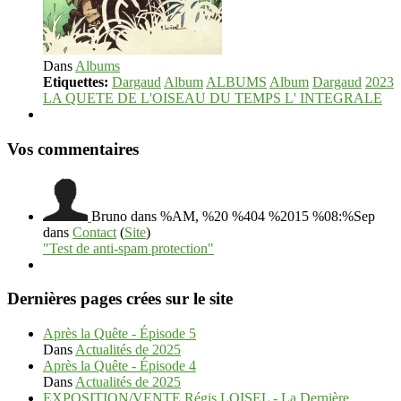
Dans
Albums
Etiquettes:
Dargaud
Album
ALBUMS
Album
Dargaud
2023
LA QUETE DE L'OISEAU DU TEMPS L' INTEGRALE
Vos commentaires
Bruno
dans %AM, %20 %404 %2015 %08:%Sep
dans
Contact
(
Site
)
"Test de anti-spam protection"
Dernières pages crées sur le site
Après la Quête - Épisode 5
Dans
Actualités de 2025
Après la Quête - Épisode 4
Dans
Actualités de 2025
EXPOSITION/VENTE Régis LOISEL - La Dernière