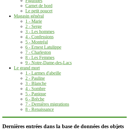
Figurines
Carnet de bord
Le petit poucet
Magasin général
1 - Marie
2 - Serge
3 - Les hommes
4 - Confessions
5 - Montréal
6 - Ernest Latulippe
7 - Charleston
8 - Les Femmes
9 - Notre-Dame-des-Lacs
Le grand mort
1 - Larmes d'abeille
2 - Pauline
3 - Blanche
4 - Sombre
5 - Panique
6 - Brèche
7 - Dernières migrations
8 - Renaissance
Dernières entrées dans la base de données des objets