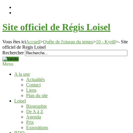
Site officiel de Régis Loisel
Vous êtes ici
Accueil
>
Quête de l'oiseau du temps
>
10 - Kyrill
>
- Site
officiel de Regis Loisel
Rechercher
Menu
A la une
Actualités
Contact
Liens
Plan du site
Loisel
Biographie
De A à Z
Agenda
Prix
Expositions
BDD