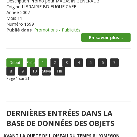
Description
Promo pour MAGASIN GENERAL 3
Origine
LIBRAIRIE BD FUGUE CAFE
Année
2007
Mois
11
Numéro
1599
Publié dans
Promotions - Publicités
En savoir plus...
Début
Précédent
1
2
3
4
5
6
7
8
9
10
Suivant
Fin
Page 1 sur 21
DERNIÈRES ENTRÉES DANS LA
BASE DE DONNÉES DES OBJETS
AVANT LA QUETE DE L'OISEAU DU TEMPS 8 L'OMEGON