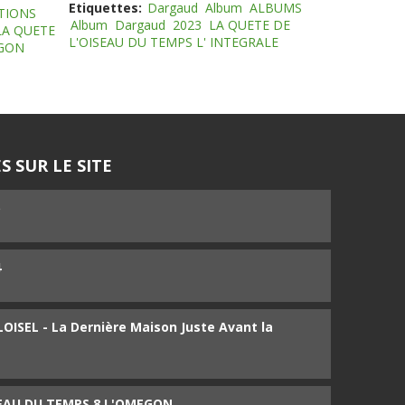
Etiquettes:
Dargaud
Album
ALBUMS
TIONS
Album
Dargaud
2023
LA QUETE DE
LA QUETE
L'OISEAU DU TEMPS L' INTEGRALE
EGON
S SUR LE SITE
5
4
ISEL - La Dernière Maison Juste Avant la
SEAU DU TEMPS 8 L'OMEGON