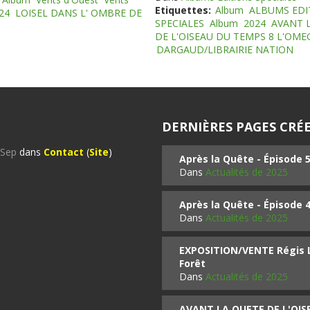
Etiquettes:
Album
ALBUMS EDI
24
LOISEL DANS L' OMBRE DE
SPECIALES
Album
2024
AVANT 
DE L'OISEAU DU TEMPS 8 L'OM
DARGAUD/LIBRAIRIE NATION
DERNIÈRES PAGES CRÉE
%Sep
dans
Contact
(
Site
)
Après la Quête - Épisode 
Dans
Actualités de 2025
Après la Quête - Épisode 
Dans
Actualités de 2025
EXPOSITION/VENTE Régis LO
Forêt
Dans
Actualités de 2025
AVANT LA QUETE DE L'OI