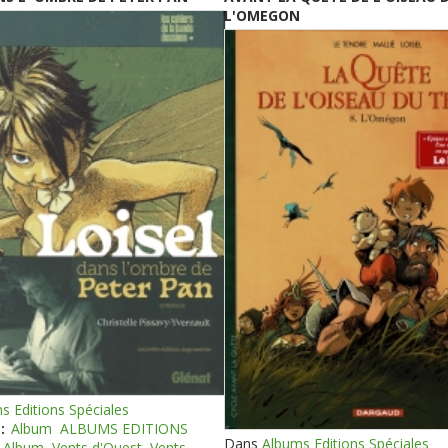
L'OMEGON
s Editions Spéciales
:
Album
ALBUMS EDITIONS
Dans
Albums Editions Spéciales
Album
Vents d'Ouest
Vents