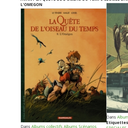
L'OMEGON
Dans
Album
Etiquettes
Dans
Albums collectifs Albums Scénarios
SPECIALES