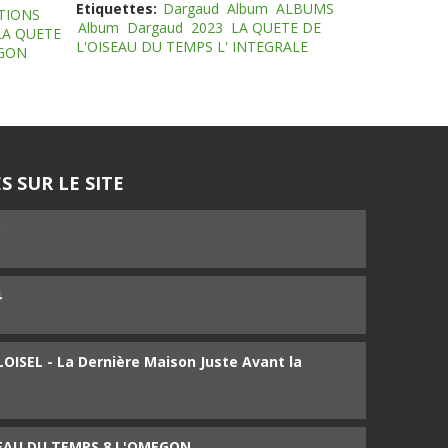
Etiquettes:
Dargaud
Album
ALBUMS
TIONS
Album
Dargaud
2023
LA QUETE DE
LA QUETE
L'OISEAU DU TEMPS L' INTEGRALE
EGON
S SUR LE SITE
5
4
ISEL - La Dernière Maison Juste Avant la
SEAU DU TEMPS 8 L'OMEGON