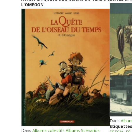
L'OMEGON
Dans
Album
Etiquettes
Dans
Albums collectifs Albums Scénarios
SPECIALES