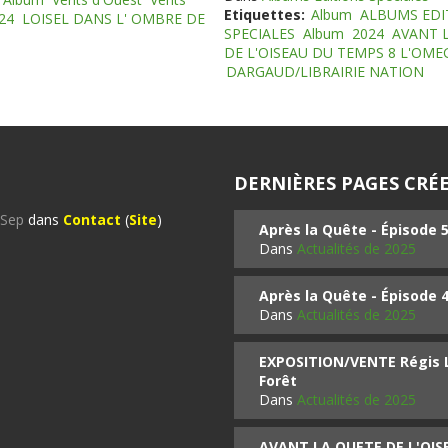
Etiquettes:
Album
ALBUMS EDI
24
LOISEL DANS L' OMBRE DE
SPECIALES
Album
2024
AVANT 
DE L'OISEAU DU TEMPS 8 L'OM
DARGAUD/LIBRAIRIE NATION
DERNIÈRES PAGES CRÉE
%Sep
dans
Contact
(
Site
)
Après la Quête - Épisode 
Dans
Actualités de 2025
Après la Quête - Épisode 
Dans
Actualités de 2025
EXPOSITION/VENTE Régis LO
Forêt
Dans
Actualités de 2025
AVANT LA QUETE DE L'OI