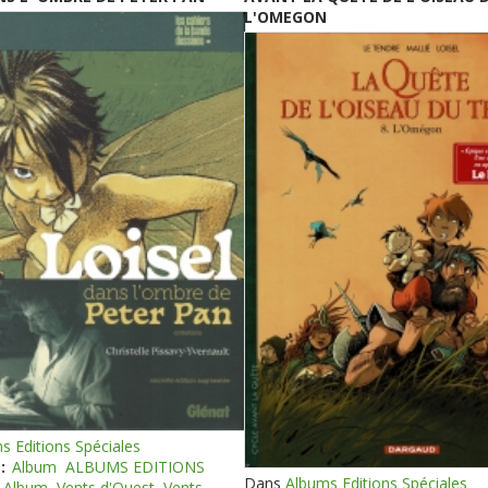
L'OMEGON
s Editions Spéciales
:
Album
ALBUMS EDITIONS
Dans
Albums Editions Spéciales
Album
Vents d'Ouest
Vents