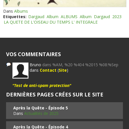
Dans
Albums
Etiquettes:
Dargaud
Album
ALBUMS
Album
Dargaud
2023
LA QUETE DE L'OISEAU DU TEMPS L' INTEGRALE
VOS COMMENTAIRES
Bruno
dans %AM, %20 %404 %2015 %08:%Sep
dans
Contact
(
Site
)
"Test de anti-spam protection"
DERNIÈRES PAGES CRÉES SUR LE SITE
Après la Quête - Épisode 5
Dans
Actualités de 2025
Après la Quête - Épisode 4