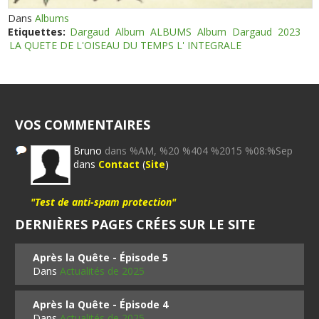
Dans
Albums
Etiquettes:
Dargaud
Album
ALBUMS
Album
Dargaud
2023
LA QUETE DE L'OISEAU DU TEMPS L' INTEGRALE
VOS COMMENTAIRES
Bruno
dans %AM, %20 %404 %2015 %08:%Sep
dans
Contact
(
Site
)
"Test de anti-spam protection"
DERNIÈRES PAGES CRÉES SUR LE SITE
Après la Quête - Épisode 5
Dans
Actualités de 2025
Après la Quête - Épisode 4
Dans
Actualités de 2025