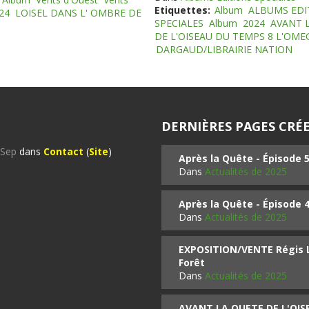
Etiquettes:
Album
ALBUMS EDI
24
LOISEL DANS L' OMBRE DE
SPECIALES
Album
2024
AVANT 
DE L'OISEAU DU TEMPS 8 L'OM
DARGAUD/LIBRAIRIE NATION
DERNIÈRES PAGES CRÉE
%Sep
dans
Contact
(
Site
)
Après la Quête - Épisode 
Dans
Actualités de 2025
Après la Quête - Épisode 
Dans
Actualités de 2025
EXPOSITION/VENTE Régis LO
Forêt
Dans
Actualités de 2025
AVANT LA QUETE DE L'OI