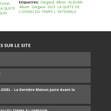
Etiquettes:
Dargaud
Album
ALBUMS
TIONS
Album
Dargaud
2023
LA QUETE DE
LA QUETE
L'OISEAU DU TEMPS L' INTEGRALE
EGON
S SUR LE SITE
5
4
ISEL - La Dernière Maison Juste Avant la
SEAU DU TEMPS 8 L'OMEGON