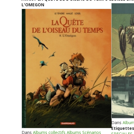
L'OMEGON
Dans
Album
Etiquettes
Dans
Albums collectifs Albums Scénarios
SPECIALES