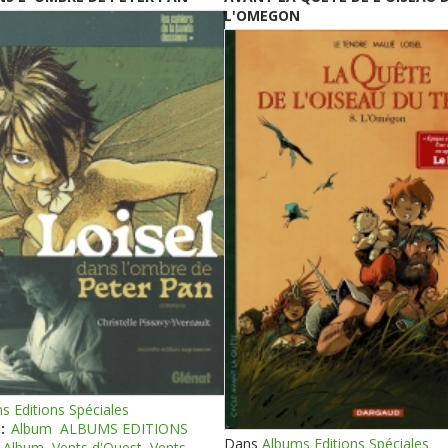
L'OMEGON
s Editions Spéciales
:
Album
ALBUMS EDITIONS
Dans
Albums Editions Spéciales
Album
Vents d'Ouest
Vents