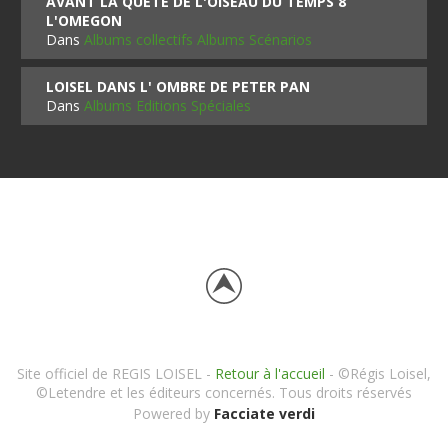
AVANT LA QUETE DE L'OISEAU DU TEMPS 8
L'OMEGON
Dans
Albums collectifs Albums Scénarios
LOISEL DANS L' OMBRE DE PETER PAN
Dans
Albums Editions Spéciales
Site officiel de REGIS LOISEL -
Retour à l'accueil
- ©Régis Loisel,
©Letendre et les éditeurs concernés. Tous droits réservés
Powered by
Facciate verdi