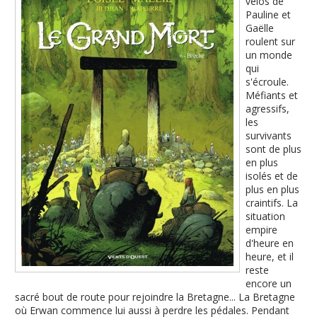
vélos de
Pauline et
Gaëlle
roulent sur
un monde
qui
s'écroule.
Méfiants et
agressifs,
les
survivants
sont de plus
en plus
isolés et de
plus en plus
craintifs. La
situation
empire
d'heure en
heure, et il
reste
encore un
sacré bout de route pour rejoindre la Bretagne... La Bretagne
où Erwan commence lui aussi à perdre les pédales. Pendant