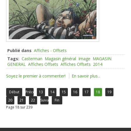
Publié dans
Affiches - Offsets
Tags:
Casterman
Magasin général
Image
MAGASIN
GENERAL
Affiches Offsets
Affiches Offsets
2014
Soyez le premier à commenter!
En savoir plus...
Début
Précédent
13
14
15
16
17
18
19
20
21
22
Suivant
Fin
Page 18 sur 239