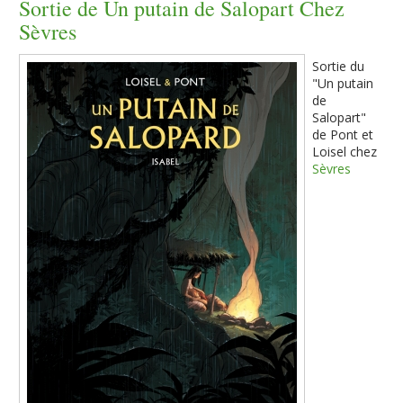
Sortie de Un putain de Salopart Chez
Sèvres
Sortie du
"Un putain
de
Salopart"
de Pont et
Loisel chez
Sèvres