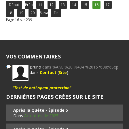
Début
Précédent
11
12
13
14
15
16
17
18
19
20
Suivant
Fin
Page 16 sur 239
VOS COMMENTAIRES
Bruno
dans %AM, %20 %404 %2015 %08:%Sep
dans
Contact
(
Site
)
"Test de anti-spam protection"
DERNIÈRES PAGES CRÉES SUR LE SITE
Après la Quête - Épisode 5
Dans
Actualités de 2025