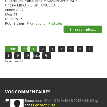
Description
Promo pour MAGASIN GENERAL 3
Origine
LIBRAIRIE BD FUGUE CAFE
Année
2007
Mois
11
Numéro
1599
Publié dans
Promotions - Publicités
En savoir plus...
Début
Précédent
1
2
3
4
5
6
7
8
9
10
Suivant
Fin
Page 1 sur 21
VOS COMMENTAIRES
Bruno
dans %AM, %20 %404 %2015 %08:%Sep
dans
Contact
(
Site
)