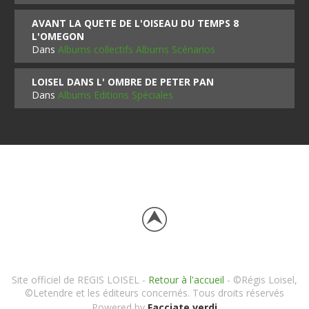
AVANT LA QUETE DE L'OISEAU DU TEMPS 8
L'OMEGON
Dans
Albums collectifs Albums Scénarios
LOISEL DANS L' OMBRE DE PETER PAN
Dans
Albums Editions Spéciales
Site officiel de REGIS LOISEL -
Retour à l'accueil
- ©Régis Loisel,
©Letendre et les éditeurs concernés. Tous droits réservés
Powered by
Facciate verdi