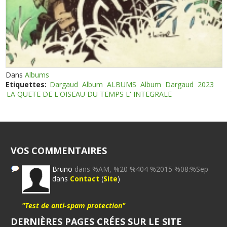
Dans
Albums
Etiquettes:
Dargaud
Album
ALBUMS
Album
Dargaud
2023
LA QUETE DE L'OISEAU DU TEMPS L' INTEGRALE
VOS COMMENTAIRES
Bruno
dans %AM, %20 %404 %2015 %08:%Sep
dans
Contact
(
Site
)
"Test de anti-spam protection"
DERNIÈRES PAGES CRÉES SUR LE SITE