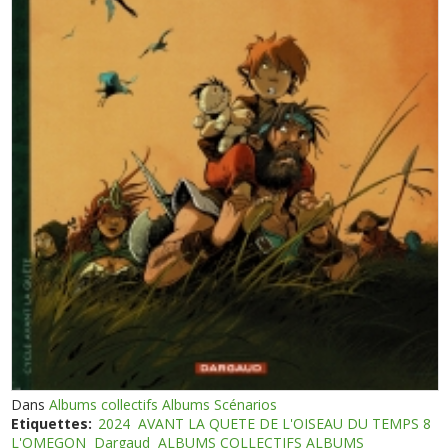
Dans
Albums collectifs Albums Scénarios
Etiquettes:
2024
AVANT LA QUETE DE L'OISEAU DU TEMPS 8
L'OMEGON
Dargaud
ALBUMS COLLECTIFS ALBUMS