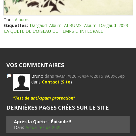
Dans
Albums
Etiquettes:
Dargaud
Album
ALBUMS
Album
Dargaud
2023
LA QUETE DE L'OISEAU DU TEMPS L' INTEGRALE
VOS COMMENTAIRES
Bruno
dans %AM, %20 %404 %2015 %08:%Sep
dans
Contact
(
Site
)
"Test de anti-spam protection"
DERNIÈRES PAGES CRÉES SUR LE SITE
Après la Quête - Épisode 5
Dans
Actualités de 2025