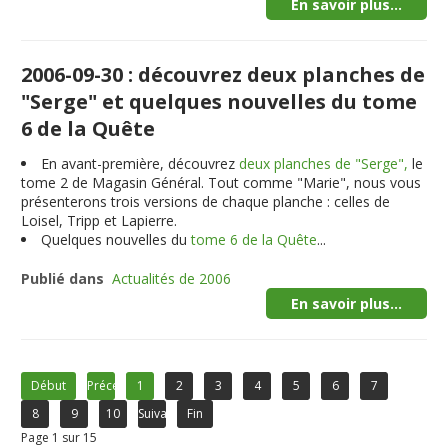
En savoir plus...
2006-09-30 : découvrez deux planches de
"Serge" et quelques nouvelles du tome
6 de la Quête
En avant-première, découvrez
deux planches de "Serge",
le
tome 2 de Magasin Général. Tout comme "Marie", nous vous
présenterons trois versions de chaque planche : celles de
Loisel, Tripp et Lapierre.
Quelques nouvelles du
tome 6 de la Quête
...
Publié dans
Actualités de 2006
En savoir plus...
Début
Précédent
1
2
3
4
5
6
7
8
9
10
Suivant
Fin
Page 1 sur 15