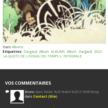
Dans
Albums
Etiquettes:
Dargaud
Album
ALBUMS
Album
Dargaud
2023
LA QUETE DE L'OISEAU DU TEMPS L' INTEGRALE
VOS COMMENTAIRES
Bruno
dans %AM, %20 %404 %2015 %08:%Sep
dans
Contact
(
Site
)