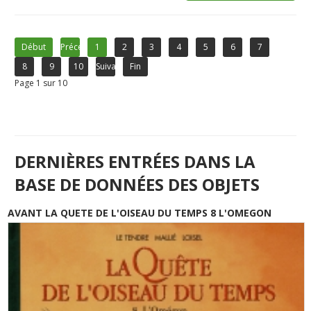
Début
Précédent
1
2
3
4
5
6
7
8
9
10
Suivant
Fin
Page 1 sur 10
DERNIÈRES ENTRÉES DANS LA
BASE DE DONNÉES DES OBJETS
AVANT LA QUETE DE L'OISEAU DU TEMPS 8 L'OMEGON