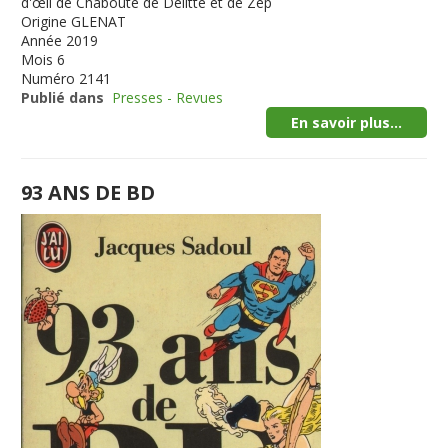
d'œil de Chabouté de Delitte et de Zep
Origine
GLENAT
Année
2019
Mois
6
Numéro
2141
Publié dans
Presses - Revues
En savoir plus...
93 ANS DE BD