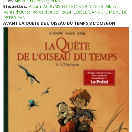
Dans
Albums Editions Spéciales
Etiquettes:
Album
ALBUMS EDITIONS SPECIALES
Album
Vents d'Ouest
Vents d'Ouest
2024
LOISEL DANS L' OMBRE DE
PETER PAN
AVANT LA QUETE DE L'OISEAU DU TEMPS 8 L'OMEGON