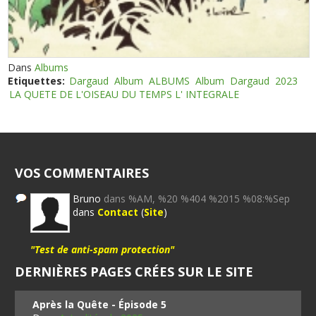
Dans
Albums
Etiquettes:
Dargaud
Album
ALBUMS
Album
Dargaud
2023
LA QUETE DE L'OISEAU DU TEMPS L' INTEGRALE
VOS COMMENTAIRES
Bruno
dans %AM, %20 %404 %2015 %08:%Sep
dans
Contact
(
Site
)
"Test de anti-spam protection"
DERNIÈRES PAGES CRÉES SUR LE SITE
Après la Quête - Épisode 5