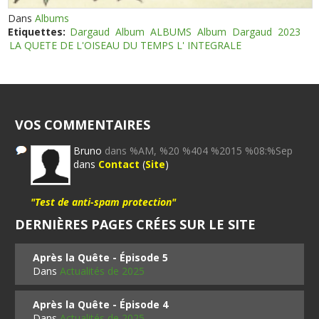
Dans
Albums
Etiquettes:
Dargaud
Album
ALBUMS
Album
Dargaud
2023
LA QUETE DE L'OISEAU DU TEMPS L' INTEGRALE
VOS COMMENTAIRES
Bruno
dans %AM, %20 %404 %2015 %08:%Sep
dans
Contact
(
Site
)
"Test de anti-spam protection"
DERNIÈRES PAGES CRÉES SUR LE SITE
Après la Quête - Épisode 5
Dans
Actualités de 2025
Après la Quête - Épisode 4
Dans
Actualités de 2025