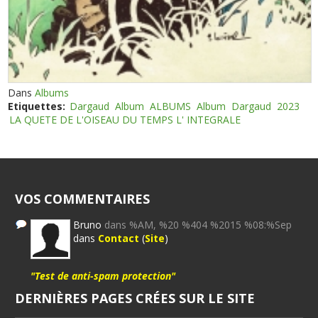
Dans
Albums
Etiquettes:
Dargaud
Album
ALBUMS
Album
Dargaud
2023
LA QUETE DE L'OISEAU DU TEMPS L' INTEGRALE
VOS COMMENTAIRES
Bruno
dans %AM, %20 %404 %2015 %08:%Sep
dans
Contact
(
Site
)
"Test de anti-spam protection"
DERNIÈRES PAGES CRÉES SUR LE SITE