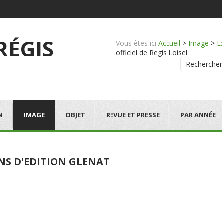
 RÉGIS
Vous êtes ici
Accueil
>
Image
>
E
officiel de Regis Loisel
Rechercher
N
IMAGE
OBJET
REVUE ET PRESSE
PAR ANNÉE
ANS D'EDITION GLENAT