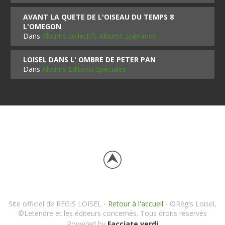
AVANT LA QUETE DE L'OISEAU DU TEMPS 8
L'OMEGON
Dans
Albums collectifs Albums Scénarios
LOISEL DANS L' OMBRE DE PETER PAN
Dans
Albums Editions Spéciales
Site officiel de REGIS LOISEL -
Retour à l'accueil
- ©Régis Loisel,
©Letendre et les éditeurs concernés. Tous droits réservés
Powered by
Facciate verdi