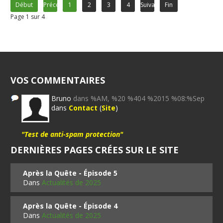
Début
Précédent
1
2
3
4
Suivant
Fin
Page 1 sur 4
VOS COMMENTAIRES
Bruno
dans %AM, %20 %404 %2015 %08:%Sep
dans
Contact
(
Site
)
"Test de anti-spam protection"
DERNIÈRES PAGES CRÉES SUR LE SITE
Après la Quête - Épisode 5
Dans
Actualités de 2025
Après la Quête - Épisode 4
Dans
Actualités de 2025