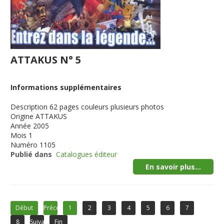
ATTAKUS N° 5
Informations supplémentaires
Description
62 pages couleurs plusieurs photos
Origine
ATTAKUS
Année
2005
Mois
1
Numéro
1105
Publié dans
Catalogues éditeur
En savoir plus...
Début
Précédent
1
2
3
4
5
6
7
8
Suivant
Fin