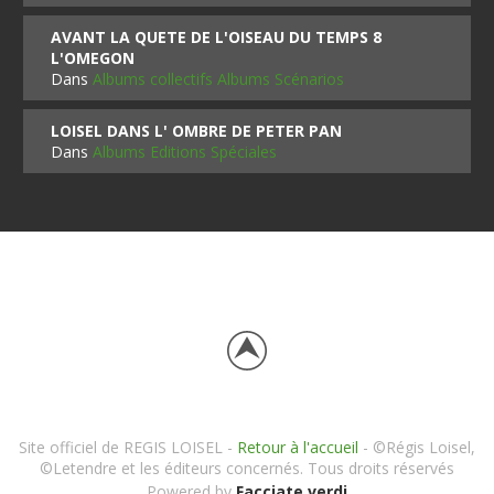
AVANT LA QUETE DE L'OISEAU DU TEMPS 8
L'OMEGON
Dans
Albums collectifs Albums Scénarios
LOISEL DANS L' OMBRE DE PETER PAN
Dans
Albums Editions Spéciales
Site officiel de REGIS LOISEL -
Retour à l'accueil
- ©Régis Loisel,
©Letendre et les éditeurs concernés. Tous droits réservés
Powered by
Facciate verdi