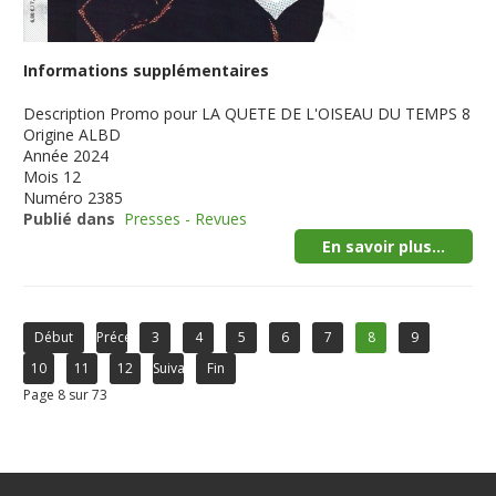
Informations supplémentaires
Description
Promo pour LA QUETE DE L'OISEAU DU TEMPS 8
Origine
ALBD
Année
2024
Mois
12
Numéro
2385
Publié dans
Presses - Revues
En savoir plus...
Début
Précédent
3
4
5
6
7
8
9
10
11
12
Suivant
Fin
Page 8 sur 73